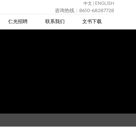
中文
|
ENGLISH
咨询热线：8610-68287728
仁光招聘
联系我们
文书下载