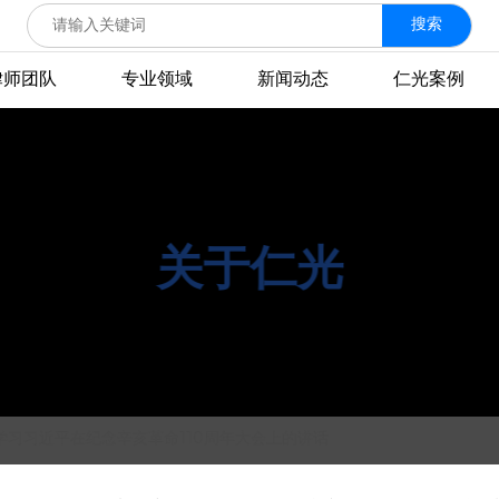
搜索
律师团队
专业领域
新闻动态
仁光案例
关于仁光
学习习近平在纪念辛亥革命110周年大会上的讲话